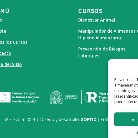
ENÚ
CURSOS
io
Bienestar Animal
ola
Manipulador de Alimentos 
Higiene Alimentaria
s los Cursos
Prevención de Riesgos
tacto
Laborales
 del Sitio
Para ofrecer 
almacenar y/o
tecnologías 
las identifica
puede afectar
Ac
© E-Scola 2024 |
Diseño y desarrollo:
SOFTIC
| GRUPO ISONOR