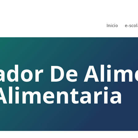
Inicio
e-scol
dor De Alim
Alimentaria