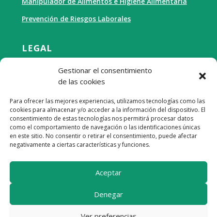
Manipulador de Alimentos e Higiene Alimentaria
Prevención de Riesgos Laborales
LEGAL
Aviso Legal
Gestionar el consentimiento
Política de Privacidad
de las cookies
Política de Cookies
Para ofrecer las mejores experiencias, utilizamos tecnologías como las
cookies para almacenar y/o acceder a la información del dispositivo. El
Términos y Condiciones
consentimiento de estas tecnologías nos permitirá procesar datos
como el comportamiento de navegación o las identificaciones únicas
en este sitio. No consentir o retirar el consentimiento, puede afectar
negativamente a ciertas características y funciones.
Aceptar
Denegar
© E-Scola 2024 |
Diseño y desarrollo:
SOFTIC
|
GRUPO ISONOR
Ver preferencias