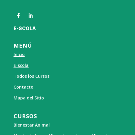
F
L
E-SCOLA
a
i
c
n
e
k
b
e
MENÚ
o
d
o
I
Inicio
k
n
E-scola
Todos los Cursos
Contacto
Mapa del Sitio
CURSOS
Bienestar Animal